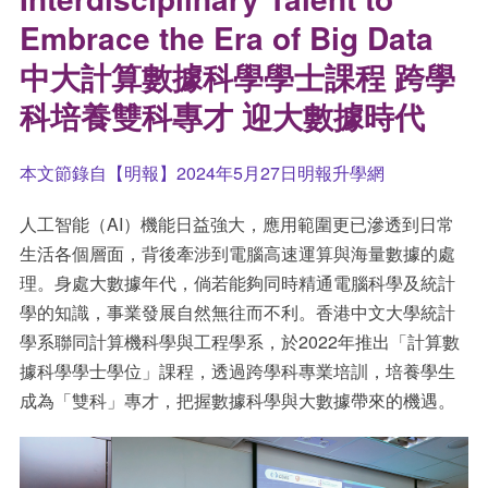
Embrace the Era of Big Data
中大計算數據科學學士課程 跨學
科培養雙科專才 迎大數據時代
本文節錄自【明報】2024年5月27日明報升學網
人工智能（
AI
）機能日益強大，應用範圍更已滲透到日常
生活各個層面，背後牽涉到電腦高速運算與海量數據的處
理。身處大數據年代，倘若能夠同時精通電腦科學及統計
學的知識，事業發展自然無往而不利。香港中文大學統計
學系聯同計算機科學與工程學系，於
2022
年推出「計算數
據科學學士學位」課程，透過跨學科專業培訓，培養學生
成為「雙科」專才，把握數據科學與大數據帶來的機遇。