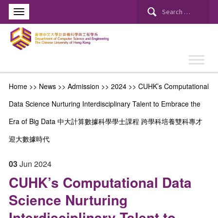
Search
for:
Home
>>
News
>> Admission >>
2024
>>
CUHK’s Computational
Data Science Nurturing Interdisciplinary Talent to Embrace the
Era of Big Data 中大計算數據科學學士課程 跨學科培養雙科專才
迎大數據時代
03
Jun
2024
CUHK’s Computational Data
Science Nurturing
Interdisciplinary Talent to